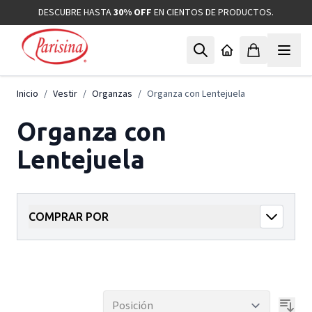
Ir al contenido
DESCUBRE HASTA
30% OFF
EN CIENTOS DE PRODUCTOS.
Inicio
/
Vestir
/
Organzas
/
Organza con Lentejuela
Organza con
Lentejuela
COMPRAR POR