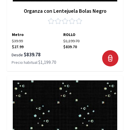
Organza con Lentejuela Bolas Negro
Metro
ROLLO
$39.99
$1,199.70
$27.99
$839.70
$839.78
Desde
$1,199.70
Precio habitual