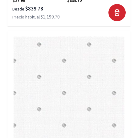
$27.99
$839.70
$839.78
Desde
$1,199.70
Precio habitual