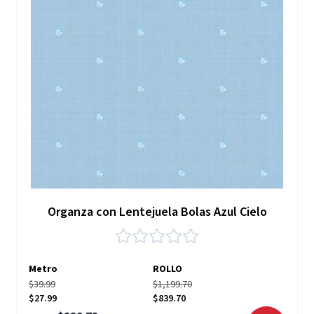
Organza con Lentejuela Bolas Azul Cielo
Metro
ROLLO
$39.99
$1,199.70
$27.99
$839.70