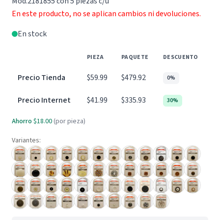
Mod.2181855 con 5 piezas c/u
En este producto, no se aplican cambios ni devoluciones.
En stock
PIEZA
PAQUETE
DESCUENTO
Precio Tienda
$59.99
$479.92
0%
Precio Internet
$41.99
$335.93
30%
Ahorro
$18.00
(por pieza)
Variantes: