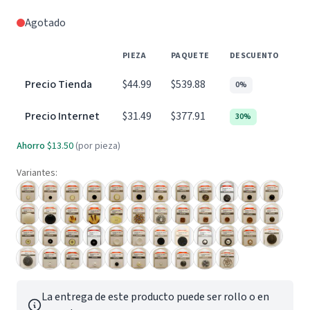
Agotado
PIEZA
PAQUETE
DESCUENTO
Precio Tienda
$44.99
$539.88
0%
Precio Internet
$31.49
$377.91
30%
Ahorro
$13.50
(por pieza)
Variantes:
La entrega de este producto puede ser rollo o en