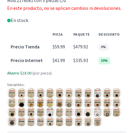
Mod.2176081 con 3 piezas c/u
En este producto, no se aplican cambios ni devoluciones.
En stock
PIEZA
PAQUETE
DESCUENTO
Precio Tienda
$59.99
$479.92
0%
Precio Internet
$41.99
$335.93
30%
Ahorro
$18.00
(por pieza)
Variantes: