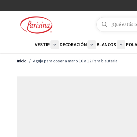
Ir al contenido
Buscar
Buscar
VESTIR
DECORACIÓN
BLANCOS
POL
Show submenu for Vestir category
Show submenu for De
Show su
Inicio
/
Aguja para coser a mano 10 a 12 Para bisuteria