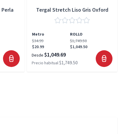
 Perla
Tergal Stretch Liso Gris Oxford
Metro
ROLLO
Met
$34.99
$1,749.50
$34.
$20.99
$1,049.50
$20.
$1,049.69
Desde
Desd
$1,749.50
Precio habitual
Preci