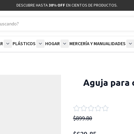
DESCUBRE HASTA
30% OFF
EN CIENTOS DE PRODUCTOS.
AR
PLÁSTICOS
HOGAR
MERCERÍA Y MANUALIDADES
coración category
bmenu for Blancos category
Show submenu for Polar category
Show submenu for Plásticos category
Show submenu for Hogar categor
S
Aguja para 
$899.80