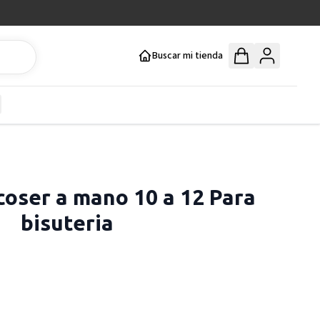
Buscar mi tienda
y
how submenu for Mercería y Manualidades category
coser a mano 10 a 12 Para
bisuteria