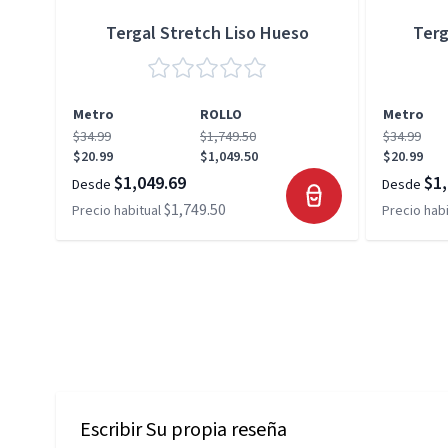
Tergal Stretch Liso Hueso
Terg
Metro
ROLLO
Metro
$34.99
$1,749.50
$34.99
$20.99
$1,049.50
$20.99
$1,049.69
$1,
Desde
Desde
$1,749.50
Precio habitual
Precio habi
Escribir Su propia reseña