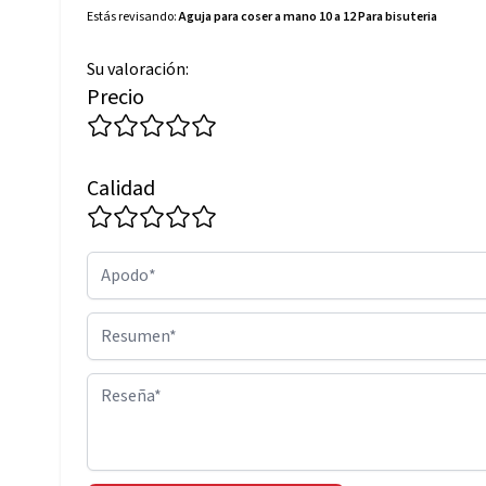
Estás revisando:
Aguja para coser a mano 10 a 12 Para bisuteria
Su valoración:
Precio
Calidad
Apodo
Resumen
Reseña