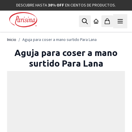
Ir al contenido
DESCUBRE HASTA
30% OFF
EN CIENTOS DE PRODUCTOS.
Inicio
/
Aguja para coser a mano surtido Para Lana
Aguja para coser a mano
surtido Para Lana