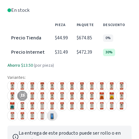
En stock
PIEZA
PAQUETE
DESCUENTO
Precio Tienda
$44.99
$674.85
0%
Precio Internet
$31.49
$472.39
30%
Ahorro
$13.50
(por pieza)
Variantes:
La entrega de este producto puede ser rollo o en