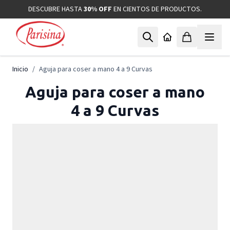
Ir al contenido
DESCUBRE HASTA
30% OFF
EN CIENTOS DE PRODUCTOS.
Inicio
/
Aguja para coser a mano 4 a 9 Curvas
Aguja para coser a mano
4 a 9 Curvas