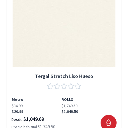
Tergal Stretch Liso Hueso
Metro
ROLLO
$34.99
$1,749.50
$20.99
$1,049.50
$1,049.69
Desde
$1,749.50
Precio habitual