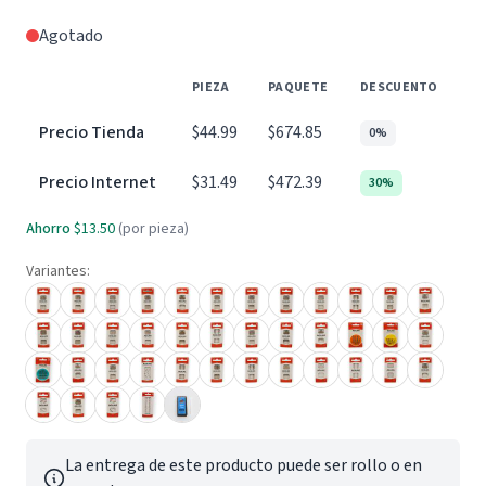
Agotado
PIEZA
PAQUETE
DESCUENTO
Precio Tienda
$44.99
$674.85
0%
Precio Internet
$31.49
$472.39
30%
Ahorro
$13.50
(por pieza)
Variantes:
La entrega de este producto puede ser rollo o en