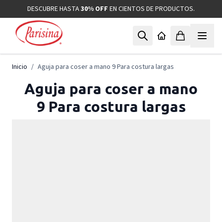
Ir al contenido
DESCUBRE HASTA
30% OFF
EN CIENTOS DE PRODUCTOS.
Inicio
/
Aguja para coser a mano 9 Para costura largas
Aguja para coser a mano
9 Para costura largas