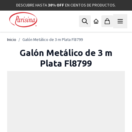
Ir al contenido
DESCUBRE HASTA
30% OFF
EN CIENTOS DE PRODUCTOS.
Inicio
/
Galón Metálico de 3 m Plata Fl8799
Galón Metálico de 3 m
Plata Fl8799