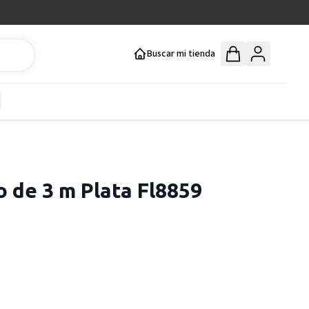
Buscar mi tienda
y
how submenu for Mercería y Manualidades category
o de 3 m Plata Fl8859