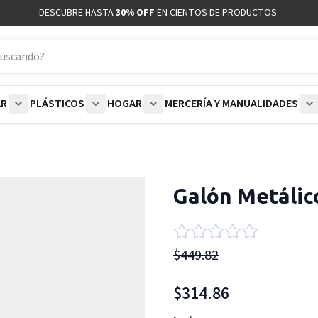
DESCUBRE HASTA
30% OFF
EN CIENTOS DE PRODUCTOS.
AR
PLÁSTICOS
HOGAR
MERCERÍA Y MANUALIDADES
coración category
bmenu for Blancos category
Show submenu for Polar category
Show submenu for Plásticos category
Show submenu for Hogar categor
S
Galón Metálic
$449.82
$314.86