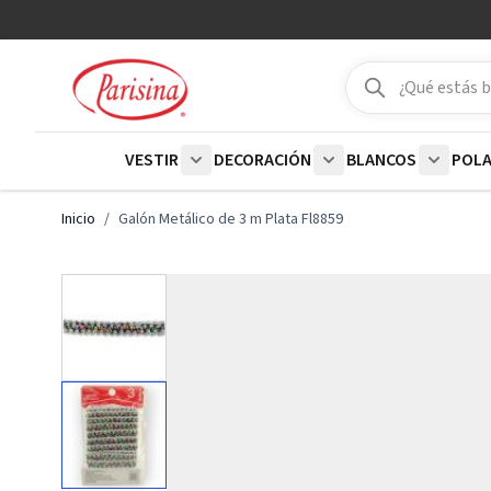
Ir al contenido
Buscar
Buscar
VESTIR
DECORACIÓN
BLANCOS
POL
Show submenu for Vestir category
Show submenu for De
Show su
Inicio
/
Galón Metálico de 3 m Plata Fl8859