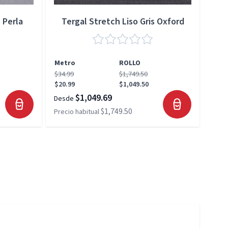
 Perla
Tergal Stretch Liso Gris Oxford
Metro
ROLLO
Met
$34.99
$1,749.50
$34.
$20.99
$1,049.50
$20.
$1,049.69
Desde
Desd
$1,749.50
Precio habitual
Preci