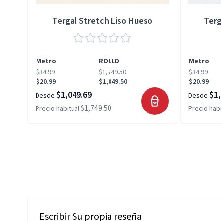
Tergal Stretch Liso Hueso
Terg
Metro
ROLLO
Metro
$34.99
$1,749.50
$34.99
$20.99
$1,049.50
$20.99
$1,049.69
$1,
Desde
Desde
$1,749.50
Precio habitual
Precio habi
Escribir Su propia reseña