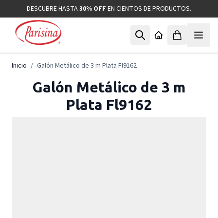
Ir al contenido
DESCUBRE HASTA
30% OFF
EN CIENTOS DE PRODUCTOS.
Inicio
/
Galón Metálico de 3 m Plata Fl9162
Galón Metálico de 3 m
Plata Fl9162