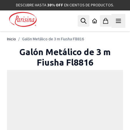
Ir al contenido
DESCUBRE HASTA
30% OFF
EN CIENTOS DE PRODUCTOS.
Inicio
/
Galón Metálico de 3 m Fiusha Fl8816
Galón Metálico de 3 m
Fiusha Fl8816