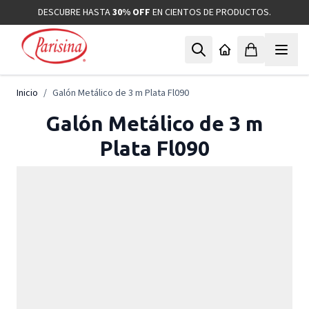
Ir al contenido
DESCUBRE HASTA
30% OFF
EN CIENTOS DE PRODUCTOS.
Inicio
/
Galón Metálico de 3 m Plata Fl090
Galón Metálico de 3 m
Plata Fl090